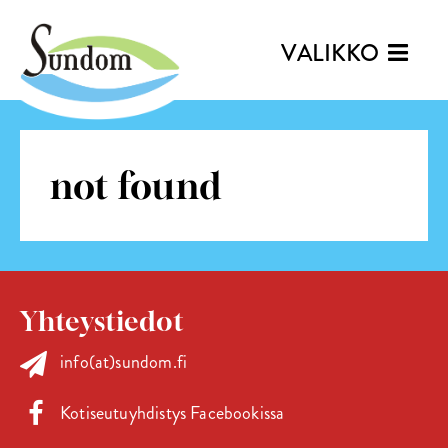
VALIKKO
not found
Yhteystiedot
info(at)sundom.fi
Kotiseutuyhdistys Facebookissa