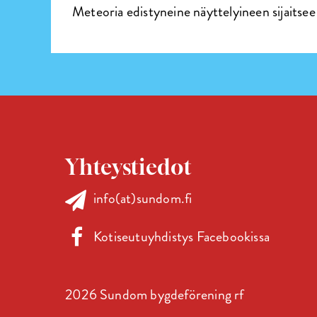
Meteoria edistyneine näyttelyineen sijaitsee 
Yhteystiedot
info(at)sundom.fi
Kotiseutuyhdistys Facebookissa
2026 Sundom bygdeförening rf