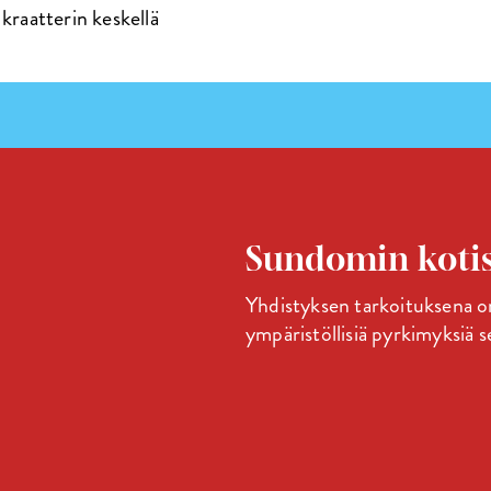
kraatterin keskellä
Sundomin kotis
Yhdistyksen tarkoituksena on 
ympäristöllisiä pyrkimyksiä s