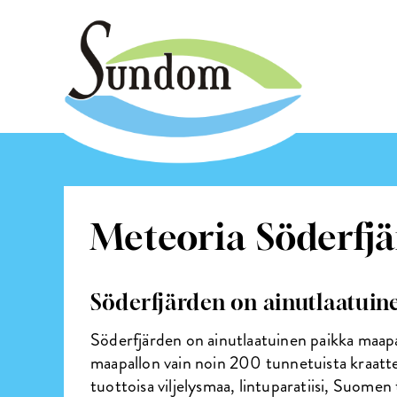
Meteoria Söderfj
Söderfjärden on ainutlaatui
Söderfjärden on ainutlaatuinen paikka maapa
maapallon vain noin 200 tunnetuista kraatte
tuottoisa viljelysmaa, lintuparatiisi, Suome