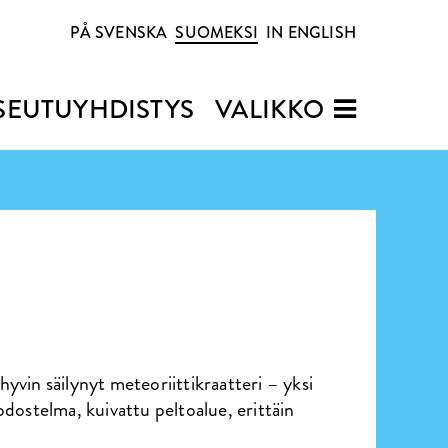
PÅ SVENSKA
SUOMEKSI
IN ENGLISH
SEUTUYHDISTYS
VALIKKO
vin säilynyt meteoriittikraatteri – yksi
dostelma, kuivattu peltoalue, erittäin