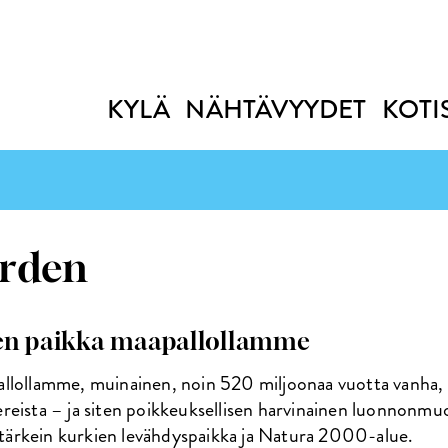
KYLÄ
NÄHTÄVYYDET
KOTI
ärden
nen paikka maapallollamme
llollamme, muinainen, noin 520 miljoonaa vuotta vanha, hy
reista – ja siten poikkeuksellisen harvinainen luonnonmuo
n tärkein kurkien levähdyspaikka ja Natura 2000-alue.