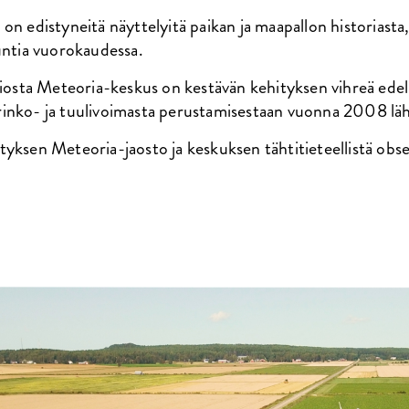
n edistyneitä näyttelyitä paikan ja maapallon historiasta, 
untia vuorokaudessa.
siosta Meteoria-keskus on kestävän kehityksen vihreä edel
inko- ja tuulivoimasta perustamisestaan ​​vuonna 2008 läh
tyksen Meteoria-jaosto ja keskuksen tähtitieteellistä obs