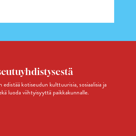
eutuyhdistysestä
edistää kotiseudun kulttuurisia, sosiaalisia ja
ekä luoda viihtyisyyttä paikkakunnalle.