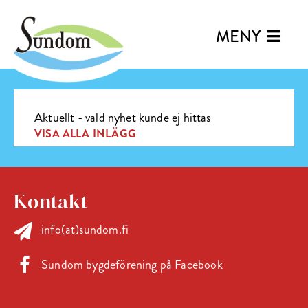
MENY
Aktuellt - vald nyhet kunde ej hittas
VISA ALLA INLÄGG
Kontakt
info(at)sundom.fi
Sundom bygdeförening på Facebook