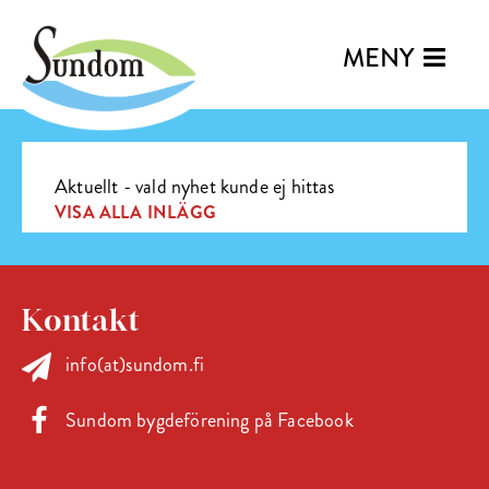
MENY
Aktuellt - vald nyhet kunde ej hittas
VISA ALLA INLÄGG
Kontakt
info(at)sundom.fi
Sundom bygdeförening på Facebook