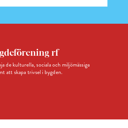
deförening rf
ja de kulturella, sociala och miljömässiga
 att skapa trivsel i bygden.