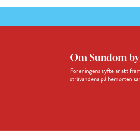
Om Sundom byg
Föreningens syfte är att främ
strävandena på hemorten samt