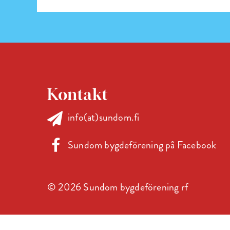
Kontakt
info(at)sundom.fi
Sundom bygdeförening på Facebook
© 2026 Sundom bygdeförening rf