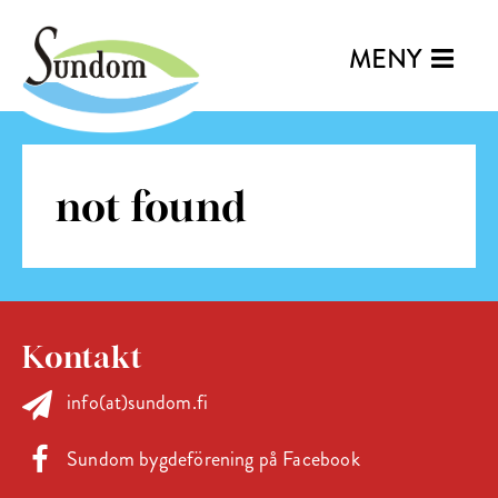
MENY
not found
Kontakt
info(at)sundom.fi
Sundom bygdeförening på Facebook