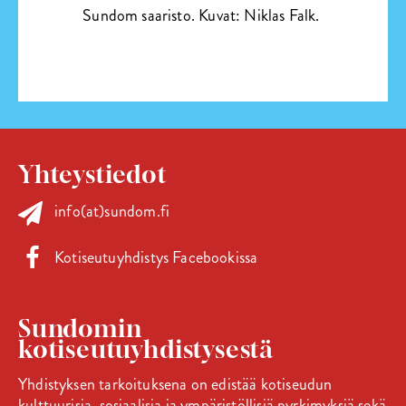
Sundom saaristo. Kuvat: Niklas Falk.
Yhteystiedot
info(at)sundom.fi
Kotiseutuyhdistys Facebookissa
Sundomin
kotiseutuyhdistysestä
Yhdistyksen tarkoituksena on edistää kotiseudun
kulttuurisia, sosiaalisia ja ympäristöllisiä pyrkimyksiä sekä