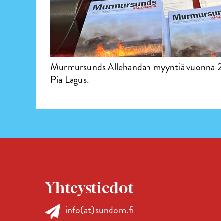
Murmursunds Allehandan myyntiä vuonna 20
Pia Lagus.
Yhteystiedot
info(at)sundom.fi