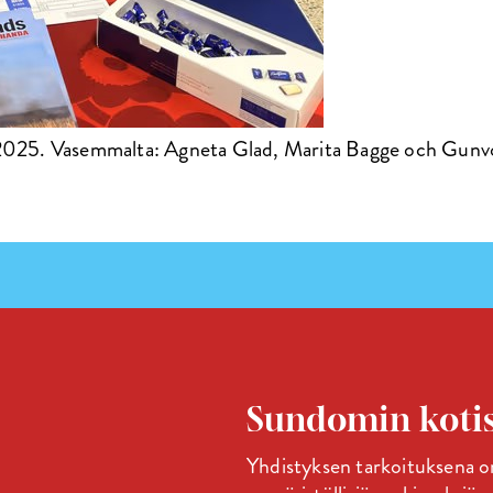
25. Vasemmalta: Agneta Glad, Marita Bagge och Gunvo
Sundomin kotis
Yhdistyksen tarkoituksena on 