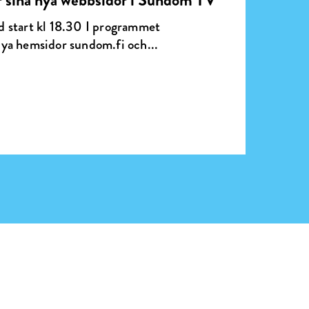
 sina nya webbsidor i Sundom TV
 start kl 18.30 I programmet
ya hemsidor sundom.fi och...