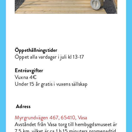
Öppethållningstider
Öppet alla vardagar i juli kl 13-17
Entréavgifter
Vuxna 4€
Under 15 år gratis i vuxens sällskap
Adress
Myrgrundvägen 467, 65410, Vasa
Avståndet från Vasa torg till hembygdsmuseet är
7,5 km, vilket är ca 1 h 15 minuters promenadtid