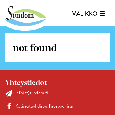
VALIKKO
not found
Yhteystiedot
info(at)sundom.fi
Kotiseutuyhdistys Facebookissa