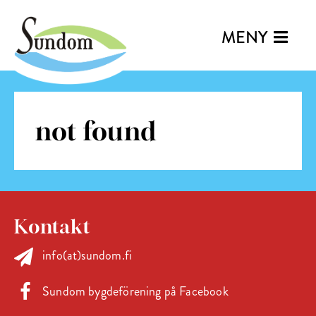
MENY
not found
Kontakt
info(at)sundom.fi
Sundom bygdeförening på Facebook